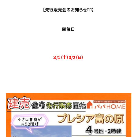
【先行販売会のお知らせ💁‍♀️】
開催日
３/1（土）3/2（日）