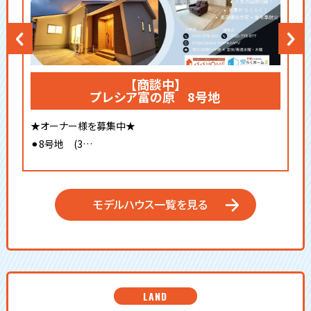
【商談中】
プレシア富の原 8号地
★オーナー様を募集中★
⚫︎8号地 (3…
モデルハウス一覧を見る
LAND