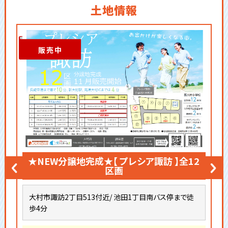
土地情報
販売中
★NEW分譲地完成★【 プレシア諏訪 】全12
区画
大村市諏訪2丁目513付近/ 池田1丁目南バス停まで徒
歩4分