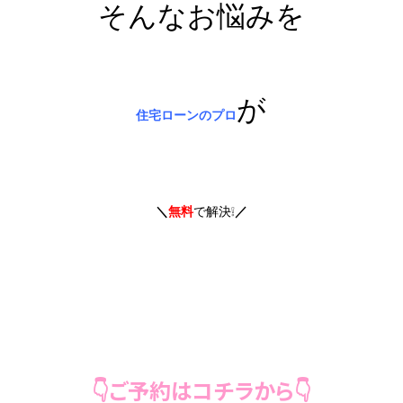
そんなお悩みを
が
住宅ローンのプロ
＼
無料
で解決❕
／
👇ご予約はコチラから👇