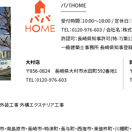
パパHOME
受付時間：10:00～18:00
/
定休日：
TEL：0120-976-603
/
会社名：株
許認可：長崎県知事許可(特-7)第13
一級建築士事務所 長崎県知事登録 第(
大村店
〒856-0824 長崎県大村市水田町592番地1
TEL：0120-976-603
T
・外装工事 外構エクステリア工事
市・南島原市・長崎市・時津町・長与町・西海市・東彼杵町・川棚町・