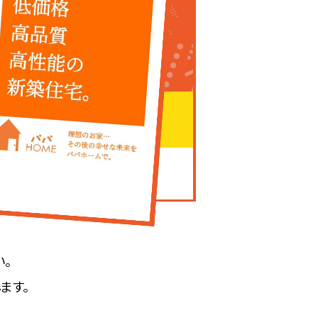
。
ます。